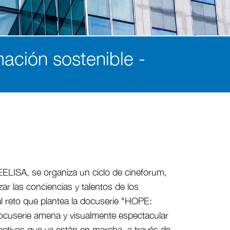
ción sostenible -
EELISA, se organiza un ciclo de cineforum,
zar las conciencias y talentos de los
l reto que plantea la docuserie "HOPE:
ocuserie amena y visualmente espectacular
ivas que ya están en marcha, a través de