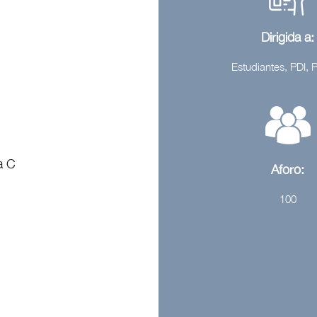
Dirigida a:
Estudiantes, PDI,
a C
Aforo:
100